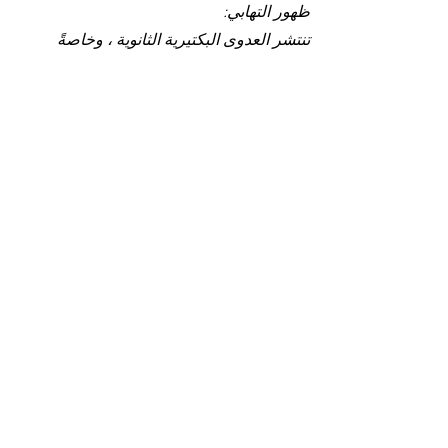
ظهور التهابي:
تنتشر العدوى البكتيرية الثانوية ، وخاصةً
المكورات العقدية ، بشكل متكرر ، في حين أن
داء المبيضات نادر جدًا
- تعتبر
الكورتيكوستيرويدات الموضعية القوية
من الصنف الأول أو الثاني
هي العلاج المرجعي.
سيتم تطبيقها يوميًا لمدة شهر إلى شهرين في
مرحلة الهجوم ، ثم يتم تباعدها على مدار 3 إلى
6 أشهر للحد من التكرار. كما هو الحال في
البالغين ، يمكن أن تحدث تأثيرات غير مرغوب
فيها - مثل الحرقان وقت التطبيق ، والتهاب
الجلد بالكورتيكوستيرويد في المنطقة حول
الشرج.
- يبدو أنه يجب اقتراح
الجراحة
، المخصصة