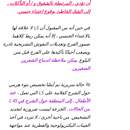
أن تؤدي ، المرتبطة بالشقوق و / أو التآكلات ،
إلى الشك الخاطئ بوقوع اعتداء جنسي.
في حين أنه من المقبول أن LS لا علاقة لها
بالاعتداء الجنسي ، إلا أنه يمكن ربط كلاهما.
ضمور الفرج وتعديلات النقوش التشريحية نادرة
ويصعب أحيانًا تأكيدها على الفرج قبل سن
البلوغ.
يمكن ملاحظة اندماج الشفرين
الصغيرين
.
96 حالة سريرية تم أيضًا تخصيص نتوء هرمي
حول الشرج كعلامة على LS التي تصل ،
عند
الأطفال ، إلى المنطقة حول الشرج في 45 ٪
من الحالات
.
الخزعة ليست ضرورية لتحديد
التشخيص. من ناحية أخرى ، لا تتردد في أخذ
العينات البكتريولوجية والفطرية عند مواجهة