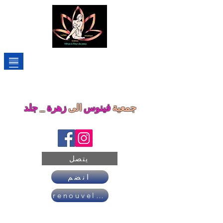
جمعية
فينوس
الى
زهرة
_
جلد
يتصل
انضم
renouveler son adhésion