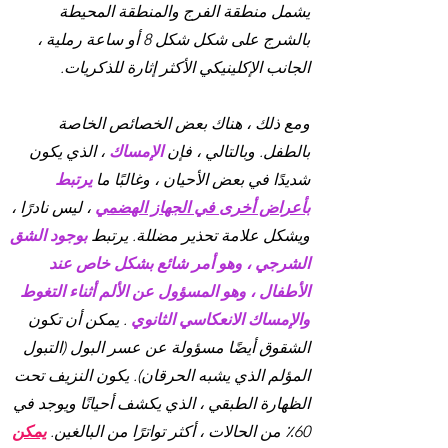
يشمل منطقة الفرج والمنطقة المحيطة
بالشرج على شكل شكل 8 أو ساعة رملية ،
الجانب الإكلينيكي الأكثر إثارة للذكريات.
ومع ذلك ، هناك بعض الخصائص الخاصة
بالطفل. وبالتالي ، فإن
الإمساك
، الذي يكون
شديدًا في بعض الأحيان ، وغالبًا ما
يرتبط
بأعراض أخرى في الجهاز الهضمي
، ليس نادرًا ،
ويشكل علامة تحذير مضللة. يرتبط
بوجود الشق
الشرجي ، وهو أمر شائع بشكل خاص عند
الأطفال ، وهو المسؤول عن الألم أثناء التغوط
والإمساك الانعكاسي الثانوي
. يمكن أن تكون
الشقوق أيضًا مسؤولة عن عسر البول (التبول
المؤلم الذي يشبه الحرقان). يكون النزيف تحت
الظهارة الطبقي ، الذي يكشف أحيانًا ويوجد في
60٪ من الحالات ، أكثر تواترًا من البالغين.
يمكن