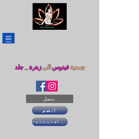
جمعية
فينوس
الى
زهرة
_
جلد
يتصل
انضم
renouveler son adhésion